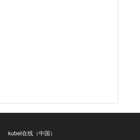
kubet在线（中国）