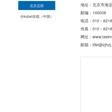
地址：北京市海淀
北京总部
邮编：100038
分kubet在线（中国）
电话：010－6216
传真：010－6216
网址：www.lastmi
邮箱：lifei@zjhzj.