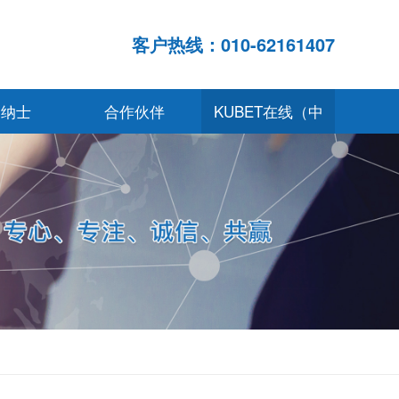
客户热线：010-62161407
贤纳士
合作伙伴
KUBET在线（中
国）