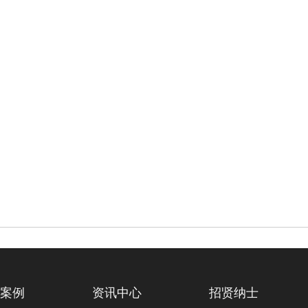
案例
资讯中心
招贤纳士